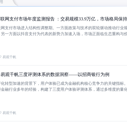
用
联网支付市场年度监测报告 ：交易规模33.9万亿，市场格局保
互联网支付市场进入结构性调整期。一方面政策与技术的双轮驱动推动行业
，另一方面以抖音支付为代表的新势力加速入场，市场正面临生态重构与
。与此同时支付监管新规落地带来的合规成本攀升，行业竞争逻辑从“流量
同+合规赋能”双重维度重构。
易观千帆
ek基于易观千帆三度评测体系的数据洞察——以招商银行为例
字化转型加速的背景下，用户体验已成为金融机构核心竞争力的关键指标
耕金融行业多年的经验，构建了三度用户体验评测体系，通过多维度的量
机构精准定位用户体验痛点，优化产品迭代策略。
易观千帆