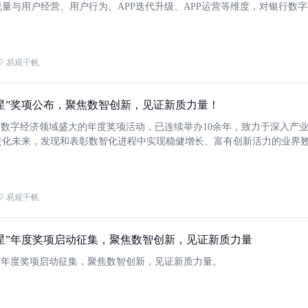
量与用户经营、用户行为、APP迭代升级、APP运营等维度，对银行数
综合分析与评价，洞察其发展情况，以期助力行业持续健康发展。
易观千帆
观之星”奖项公布，聚焦数智创新，见证新质力量！
为数字经济领域盛大的年度奖项活动，已连续举办10余年，致力于深入产
进化未来，发现和表彰数智化进程中实现稳健增长、富有创新活力的业界
取得突破的赛道黑马。2024年“易观之星”年度奖项结果正式揭晓!
易观千帆
观之星”年度奖项启动征集，聚焦数智创新，见证新质力量
之星”年度奖项启动征集，聚焦数智创新，见证新质力量。