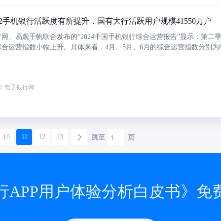
I应用等方面取得了新的成绩，加速推动了手机银行在产品、服务、运营方
进程。
2手机银行活跃度有所提升，国有大行活跃用户规模41550万户
网、易观千帆联合发布的“2024中国手机银行综合运营报告”显示：第二
合运营指数小幅上升。具体来看，4月、5月、6月的综合运营指数分别为82
.6。从不同类型银行手机银行运营指数来看，国有大行手机银行6月份运营指数
银行手机银行6月份运营指数为77.9，城商行手机银行6月份运营指数为62.
看，6月份国有大行手机银行、股份制银行手机银行、城商行手机银行活跃
电子银行网
50万户、15433万户、4368万户。对比Q1，国有大行和城商行手机银行活
，股份制银行手机银行活跃用户规模略有下降。
10
11
12
13
跳至
页
行APP用户体验分析白皮书》免