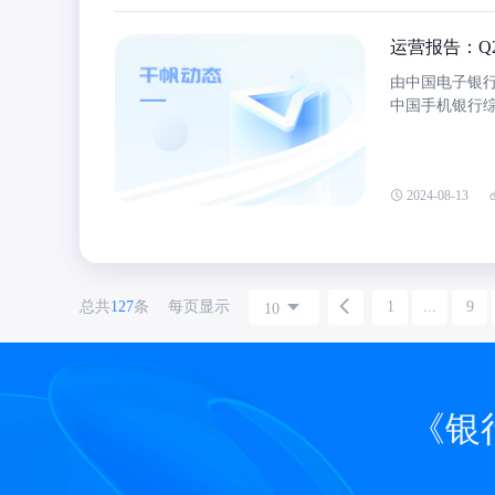
财富管理、A
字能力一体化
运营报告：Q
由中国电子银行
中国手机银行综
82.9和84
92.9，股份制
跃用户规模来
2024-08-13
规模分别为415
规模有所增加
总共
127
条
每页显示
1
...
9
10
《银