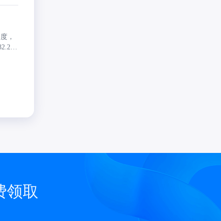
面的数
季度，
.2、
为
7。从活
用户
跃用户
费领取