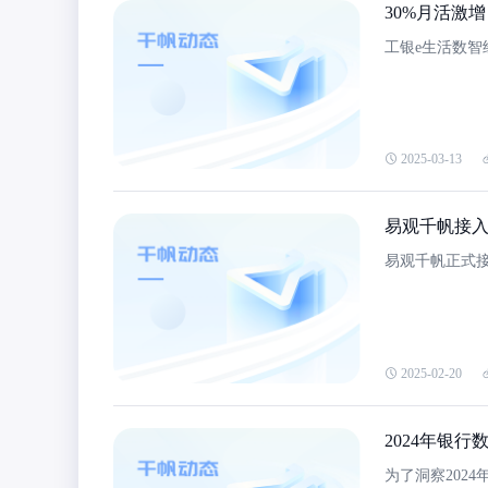
30%月活激
工银e生活数智
2025-03-13
易观千帆接入
易观千帆正式接
2025-02-20
2024年银
为了洞察202