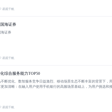
易观千帆
约国海证券
国海证券
易观千帆
化综合服务能力TOP50
品不断优化、数智服务竞争日益激烈、移动场景生态不断丰富的背景下，
求更加清晰：在融入用户使用手机银行的高频场景基础上，为用户挑选和
，提供顺畅的服务体验。从新一期的评测和行业领先实践情况来看，哪一
完成对产品、服务、运营等相关资源的整合，并以适当形式为用户提供完
可以获得广大用户的青睐，从而实现重塑价值、稳定增长的战略目标。实
易观千帆
新和发展，工商银行、招商银行、浦发银行、光大银行等领先银行在养老