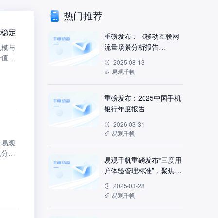
热门推荐
持稳定
重磅发布：《移动互联网
流量场景分析报告
规模与
2025H1》—谁在崛起？谁
价值重
2025-08-13
正沉默？万字长文解读
扩
易观千帆
2025移动互联网
重磅发布：2025中国手机
银行年度报告
2026-03-31
易观千帆
。易观
化分
易观千帆重磅发布“三度用
户体验管理标准”，聚焦金
融用户体验提升
2025-03-28
易观千帆