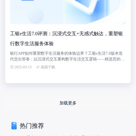
工银e生活7.0评测：沉浸式交互+无感式触达，重塑银
行数字生活服务体验
银行APP如何重塑数字生活服务的体验边界？工银e生活7.0版本迭
代交出答卷：以沉浸式交互重构数字生活交互逻辑——精选页的动
态卡片流以组合式设计打造沉浸空间，生活页的“活动+权益+场景
2025-03-13
易观千帆
+卡”四位一体模式织就消费生态网，我的页则化身私人金融中枢，
用智能预警和资产全景视图构建服务温度。同时，以无感式触达重
写用户连接范式——通过多元化的智能推送机制，将用户需求预判
与地理位置、行为惯性无缝融合，实现“无感式触达”的营销活动体
验，助力用户体验水平提升。易观千帆最新数据显示，工银e生活
用户体验评分85.81分，增速超行业均值1.18个百分点。
加载更多
热门推荐